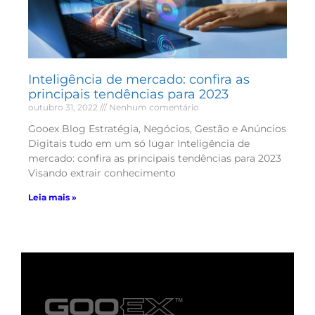
Inteligência de mercado: confira as
principais tendências para 2023
outubro 31, 2022
Nenhum comentário
Gooex Blog Estratégia, Negócios, Gestão e Anúncios
Digitais tudo em um só lugar Inteligência de
mercado: confira as principais tendências para 2023
Visando extrair conhecimento
Leia mais »