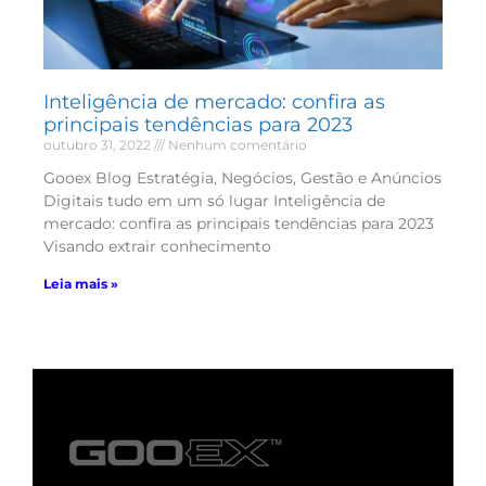
Inteligência de mercado: confira as
principais tendências para 2023
outubro 31, 2022
Nenhum comentário
Gooex Blog Estratégia, Negócios, Gestão e Anúncios
Digitais tudo em um só lugar Inteligência de
mercado: confira as principais tendências para 2023
Visando extrair conhecimento
Leia mais »